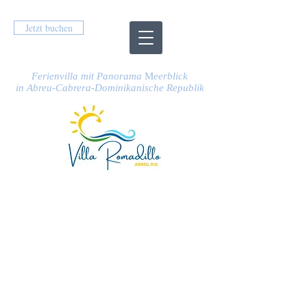
Jetzt buchen
Ferienvilla
mit Panorama
M
eerblick
in Abreu-Cabrera-Dominikanische Republik
IMPRESSUM
Villa Romadillo SRL
+1(809)757-1175
Dominikanische Republik
+49-163 1856248
Deutschland