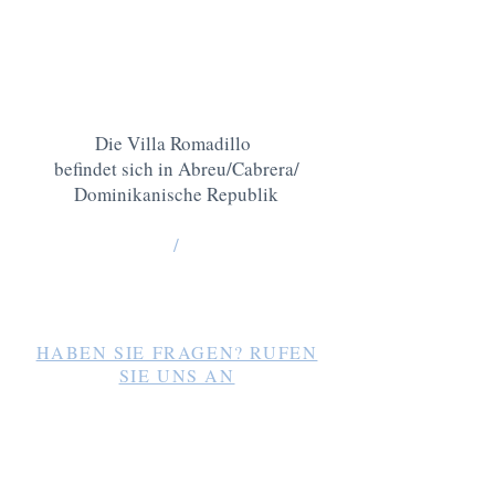
Die Villa Romadillo
befindet sich in Abreu/Cabrera/
Dominikanische Republik
/
Los Romadillos 12
33000 Cabrera /
info@website.com
HABEN SIE FRAGEN? RUFEN
SIE UNS AN
oder schreiben sie uns eine
whatsapp:
1-849-358-7219
D.R