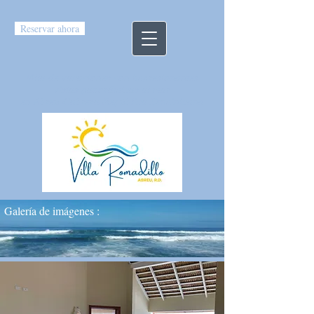
Reservar ahora
Villa de vacaciones
con impresionantes
vistas panorámicas al mar
en Abreu-Cabrera-República Dominicana
Galería de imágenes :